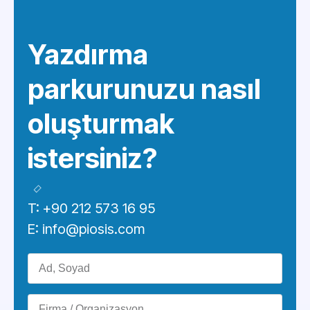
Yazdırma
parkurunuzu nasıl
oluşturmak
istersiniz?
T: +90 212 573 16 95
E: info@piosis.com