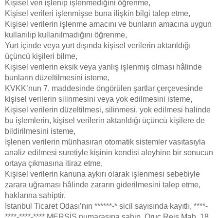
Kişisel veri işlenip işlenmediğini öğrenme,
Kişisel verileri işlenmişse buna ilişkin bilgi talep etme,
Kişisel verilerin işlenme amacını ve bunların amacına uygun
kullanılıp kullanılmadığını öğrenme,
Yurt içinde veya yurt dışında kişisel verilerin aktarıldığı
üçüncü kişileri bilme,
Kişisel verilerin eksik veya yanlış işlenmiş olması hâlinde
bunların düzeltilmesini isteme,
KVKK’nun 7. maddesinde öngörülen şartlar çerçevesinde
kişisel verilerin silinmesini veya yok edilmesini isteme,
Kişisel verilerin düzeltilmesi, silinmesi, yok edilmesi halinde
bu işlemlerin, kişisel verilerin aktarıldığı üçüncü kişilere de
bildirilmesini isteme,
İşlenen verilerin münhasıran otomatik sistemler vasıtasıyla
analiz edilmesi suretiyle kişinin kendisi aleyhine bir sonucun
ortaya çıkmasına itiraz etme,
Kişisel verilerin kanuna aykırı olarak işlenmesi sebebiyle
zarara uğraması hâlinde zararın giderilmesini talep etme,
haklarına sahiptir.
İstanbul Ticaret Odası’nın ******-* sicil sayısında kayıtlı, ****-
****-****-**** MERSİS numarasına sahip, Oruç Reis Mah. 18.