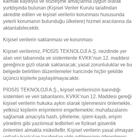
kalmak kaydıyla ve sözleşme amaçlarına uygun olarak
yurtdışında bulunan (Kişisel Veriler Kurulu tarafından
akredite edilen ve kişisel verilerin korunması hususunda
yeterli korumanın bulunduğu ülkelere) hizmet aracılarına da
aktarılabilecektir.
Kişisel verilerin saklanması ve korunması
Kişisel verileriniz, PİOSİS TEKNOLOJİ A.Ş. nezdinde yer
alan veri tabanında ve sistemlerde KVKK’nun 12. maddesi
gereğince gizli olarak saklanacak; yasal zorunluluklar ve bu
belgede belirtilen düzenlemeler haricinde hiçbir şekilde
üçüncü kişilerle paylaşılmayacaktır.
PİOSİS TEKNOLOJİ A.Ş., kişisel verilerinizin barındığı
sistemleri ve veri tabanlarını, KVKK’nun 12. Maddesi gereği
kişisel verilerin hukuka aykırı olarak işlenmesini önlemekle,
yetkisiz kişilerin erişimlerini engellemekle; muhafazalarını
sağlamak amacıyla hash, şifreleme, işlem kaydı, erişim
yönetimi gibi yazılımsal tedbirleri ve fiziksel güvenlik
önlemleri almakla mükelleftir. Kişisel verilerin yasal olmayan
yollarla başkaları tarafından elde edilmesinin öğrenilmesi